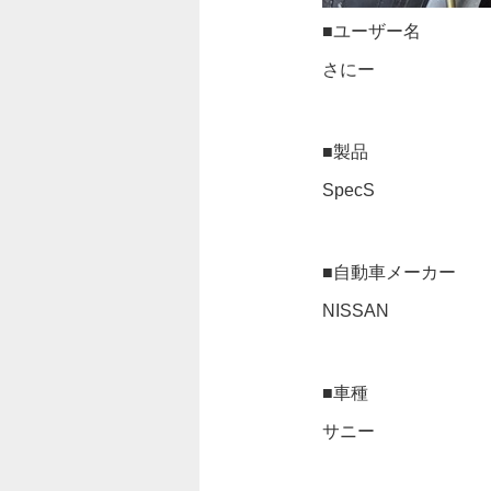
■ユーザー名
さにー
■製品
SpecS
■自動車メーカー
NISSAN
■車種
サニー