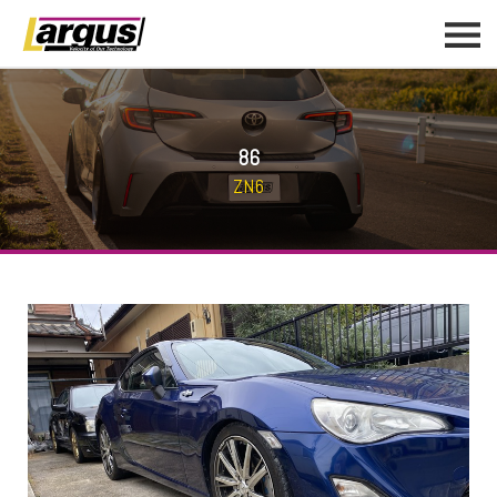
86
ZN6