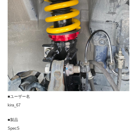
■ユーザー名
kira_67
■製品
SpecS