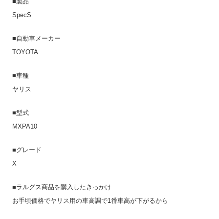
■製品
SpecS
■自動車メーカー
TOYOTA
■車種
ヤリス
■型式
MXPA10
■グレード
X
■ラルグス商品を購入したきっかけ
お手頃価格でヤリス用の車高調で1番車高が下がるから