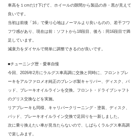
車高を１cmだけ下げて、ホイールの隙間から製品の赤・黒が見えて
良いです。
当初は前後「16」で乗り心地はノーマルより良いものの、若干フワ
フワ感があり、現在は前：ソフトから18段目、後ろ：同16段目で満
足しています。
減衰力をダイヤルで簡単に調整できるのが良いです。
■チューニング歴・愛車自慢
今回、2026年2月にラルグス車高調に交換と同時に、フロントブレ
ーキをアルファロメオ純正のブレンボ製キャリパー、ディスク、パ
ッド、ブレーキオイルラインを交換。フロント・ドライブシャフト
のグリス交換などを実施。
リアブレーキも同様、キャリパークリーニング・塗装、ディスク、
パッド、ブレーキオイルライン交換で足回りを一新しました。
次に乗り換えたい車が見当たらないので、しばらくラルグス車高調
で楽しみます。