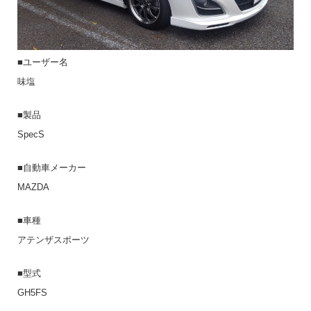
■ユーザー名
味塩
■製品
SpecS
■自動車メーカー
MAZDA
■車種
アテンザスポーツ
■型式
GH5FS