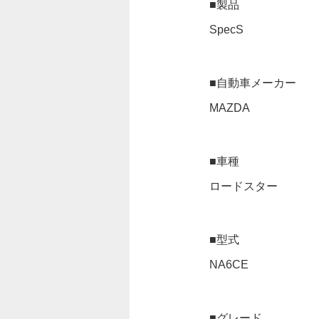
■製品
SpecS
■自動車メーカー
MAZDA
■車種
ロードスター
■型式
NA6CE
■グレード