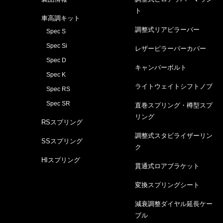
ト
車高調キット
調整式リアピラーバー
Spec S
Spec Si
レザーピラーバーカバー
Spec D
キャンバーボルト
Spec K
ライトウェイトシフトノブ
Spec RS
Spec SR
直巻スプリング・樽型スプ
リング
RSスプリング
調整式スタビライザーリン
SSスプリング
ク
HIスプリング
貫通式ロアブラケット
変換スプリングシート
減衰調整ダイヤル延長ケー
ブル