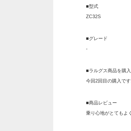
■型式
ZC32S
■グレード
-
■ラルグス商品を購
今回2回目の購入で
■商品レビュー
乗り心地がとてもよ