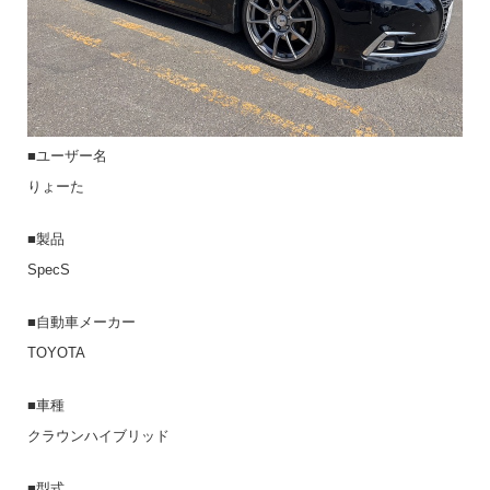
■ユーザー名
りょーた
■製品
SpecS
■自動車メーカー
TOYOTA
■車種
クラウンハイブリッド
■型式