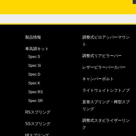
製品情報
調整式ピロアッパーマウン
ト
車高調キット
調整式リアピラーバー
Spec S
Spec Si
レザーピラーバーカバー
Spec D
キャンバーボルト
Spec K
ライトウェイトシフトノブ
Spec RS
Spec SR
直巻スプリング・樽型スプ
リング
RSスプリング
調整式スタビライザーリン
SSスプリング
ク
HIスプリング