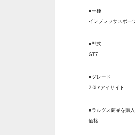
■車種
インプレッサスポー
■型式
GT7
■グレード
2.0i-sアイサイト
■ラルグス商品を購
価格