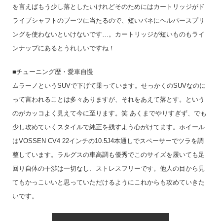
を言えばもう少し落としたいけれどそのためにはカートリッジがド
ライブシャフトのブーツに当たるので、短いバネにヘルパースプリ
ングを使わないといけないです…。カートリッジが短いものもライ
ンナップにあるとうれしいですね！
■チューニング歴・愛車自慢
ムラーノというSUVで下げて乗っています。せっかくのSUVなのに
って言われることは多々ありますが、それをあえて落とす。という
のがカッコよく見えて今に至ります。笑 あくまでやりすぎず、でも
少し攻めていくスタイルで純正を残すよう心がけてます。ホイール
はVOSSEN CV4 22インチの10.5J4本通しでスペーサーでツラを調
整しています。ラルグスの車高調も優秀でこのサイズを履いても足
回り自体の干渉は一切なし、ストレスフリーです。他人の目から見
てもかっこいいと思っていただけるようにこれからも攻めていきた
いです。