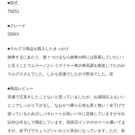
■型式
TNZ51
■グレード
250XV
■ラルグス商品を購入したきっかけ
納車するにあたり、後々つけるなら納車の時には装着していたい！
と言うことでムラーノというマイナー車の車高調を製造してたのが
ラルグスさんでした。しかも安価でしたので即決でした。笑
■商品レビュー
安価で正直大したことないと思っていましたが、お値段以上もいい
とこでしっかり下がるし、なおかつ乗り心地も悪く無い！全下げで
使っているため少しバネレートが高いバネに交換していますがそれ
以外は吊るしで満足しています。現状22インチのホイール履いてま
すが、全下げでちょうどいいかぶり具合になっています。ただ、欲