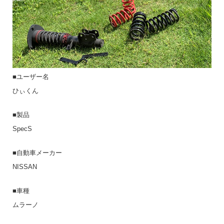
■ユーザー名
ひぃくん
■製品
SpecS
■自動車メーカー
NISSAN
■車種
ムラーノ