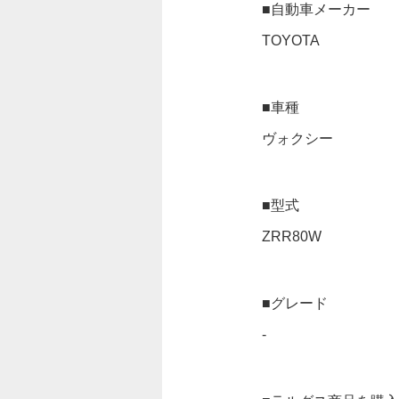
■自動車メーカー
TOYOTA
■車種
ヴォクシー
■型式
ZRR80W
■グレード
-