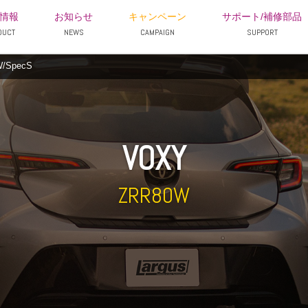
情報
お知らせ
キャンペーン
サポート/補修部品
DUCT
NEWS
CAMPAIGN
SUPPORT
/SpecS
VOXY
ZRR80W