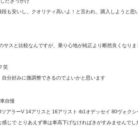
入したきっかけ
段も安いし、クオリティ高いよ！と言われ、購入しようと思いま
正のサスと比較なんですが、乗り心地が純正より断然良くなりま
？笑
、自分好みに微調整できるのでよいかと思います
愛車自慢
100ツアラーV 14アリスと 16アリスト rb1オデッセイ 80ヴォ
な感じで とりあえず車は車高下げなければきがすみませんでし