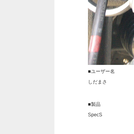
■ユーザー名
しだまさ
■製品
SpecS