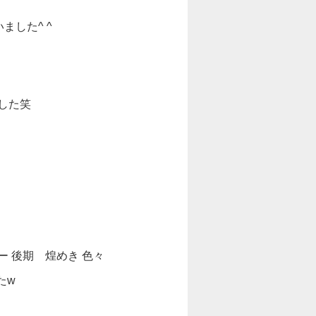
した^ ^
した笑
クシー 後期 煌めき 色々
たw