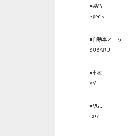
■製品
SpecS
■自動車メーカー
SUBARU
■車種
XV
■型式
GP7