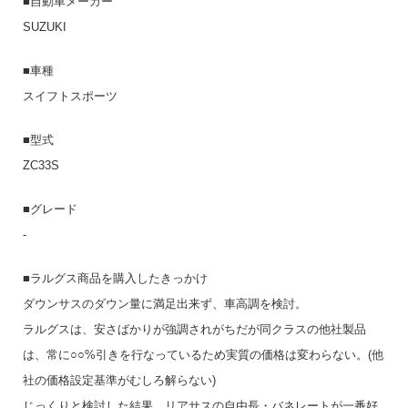
■自動車メーカー
SUZUKI
■車種
スイフトスポーツ
■型式
ZC33S
■グレード
-
■ラルグス商品を購入したきっかけ
ダウンサスのダウン量に満足出来ず、車高調を検討。
ラルグスは、安さばかりが強調されがちだが同クラスの他社製品
は、常に○○%引きを行なっているため実質の価格は変わらない。(他
社の価格設定基準がむしろ解らない)
じっくりと検討した結果、リアサスの自由長・バネレートが一番好