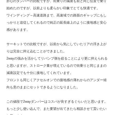
肝心のダンパーの比較ですが、街乗りの減衰も前と同じ位置で乗り
始めたのですが、以前よりも柔らかい印象でとても快適です。
ワインディング～高速道路まで、高速域での路面のギャップにもし
っかりと追従してくれるので純正の延長線上のように接地感と安心
感があります。
サーキットでの比較ですが、以前から気にしていたリアの浮き上が
りは完全に抑え込むことができました。
2wayの強みを活かしてリバンプ側を絞ることにより更に抑えられる
と思いますが、ストローク量が増えているので街乗りと同じままの
減衰設定でも十分に接地してくれています。
フロントも同じくアクセルオンでの接地感の薄れからのアンダー傾
向も意のままにセットできるようになりました。
この値段で2wayダンパーはコスパが良すぎるぐらいだと思います。
もっと少し使い込んで、また要望が出てきたら相談させて貰いたい