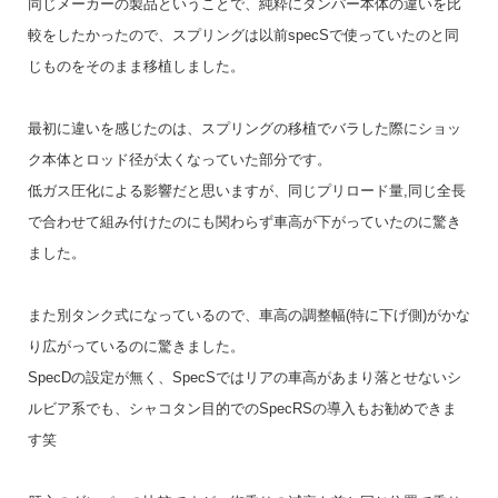
同じメーカーの製品ということで、純粋にダンパー本体の違いを比
較をしたかったので、スプリングは以前specSで使っていたのと同
じものをそのまま移植しました。
最初に違いを感じたのは、スプリングの移植でバラした際にショッ
ク本体とロッド径が太くなっていた部分です。
低ガス圧化による影響だと思いますが、同じプリロード量,同じ全長
で合わせて組み付けたのにも関わらず車高が下がっていたのに驚き
ました。
また別タンク式になっているので、車高の調整幅(特に下げ側)がかな
り広がっているのに驚きました。
SpecDの設定が無く、SpecSではリアの車高があまり落とせないシ
ルビア系でも、シャコタン目的でのSpecRSの導入もお勧めできま
す笑