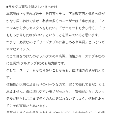
■ラルグス商品を購入したきっかけ
車高調は上を見れば数十～数百万クラス、下は数万円と価格の幅が
かなり広いわけですが、私含め多くのユーザーは「車が好き」「ノ
ーマルから少しカスタムをしたい」「サーキットも少し行く」「で
もしっかりした物がいい」ということを望んでいると思います。
つまり、必要なのは「リーズナブルに楽しめる車高調」というワガ
ママなアイテム。
そこで目をつけたのがラルグスの車高調。価格がリーズナブルなの
に全長式(フルタップ)なのも魅力的です。
そして、ユーザーもかなり多いことからも、信頼性の高さが伺えま
す。
信頼性が大切な足まわりのパーツなので、安くて売れてるだけとは
思えません。仮に壊れやすいモノだったら、「安物だから」のレッ
テルが貼られここまで多くの人に選ばれないでしょう。信頼性あっ
てこその実績だと思います。
負荷が大きくかかる足まわりのパーツなのにもかかわらず、この価