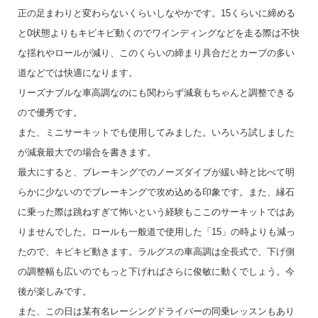
正の足まわりと変わらないくらいしなやかです。15くらいに締める
と0状態よりもキビキビ動くのでワインディングなどを走る際は不快
な揺れやロールが減り、このくらいの締まり具合だとカーブの多い
道などでは快適になります。
リーズナブルな車高調なのにも関わらず減衰もちゃんと調整できる
ので優秀です。
また、ミニサーキットでも使用してみました。いろいろ試しました
が減衰最大での場合を書きます。
最大にすると、ブレーキングでのノーズダイブが緩い時と比べて明
らかに少ないのでブレーキングで攻め込める印象です。また、縁石
に乗った際は跳ねすぎて怖いという経験もここのサーキットではあ
りませんでした。ロールも一般道で使用した「15」の時よりも減っ
たので、キビキビ動きます。ラルグスの車高調は全長式で、下げ側
の調整幅も広いのでもっと下げればさらに俊敏に動くでしょう。今
後が楽しみです。
また、この日は某有名レーシングドライバーの同乗レッスンもあり