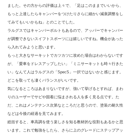
ました。その方からの評価は上々で、「足はこのままでいいから、
もっと上達したらキャンバーをつけたりさらに細かい減衰調整をし
てみてもいいかもね」とのことでした。
ラルグスではキャンバーボルトもあるので、アッパーでキャンバー
が調整できないスイフトスポーツには嬉しいですね。機会があった
ら入れてみようと思います。
もっと大きなサーキットでカツカツに攻めた場合はわからないです
が、「愛車をドレスアップしたい」「ミニサーキットも時々行きた
い」なんて人はラルグスの「SpecS」一択ではないかと感じます。
どこを取っても凄くバランスがいいです。
気になるところはあまりないですが、強いて挙げるとすれば、まわ
りのユーザーでサビや固着に悩まされる人を多く見る点です。た
だ、これはメンテナンス次第なところだと思うので、塗装の耐久性
などは今後の経過を見てみます。
総括すると、車高調を使う楽しさを知る教材的な役割もあるかと思
います。これで勉強をしたら、さらに上のグレードにステップアッ