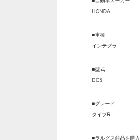
■自動車メーカー
HONDA
■車種
インテグラ
■型式
DC5
■グレード
タイプR
■ラルグス商品を購