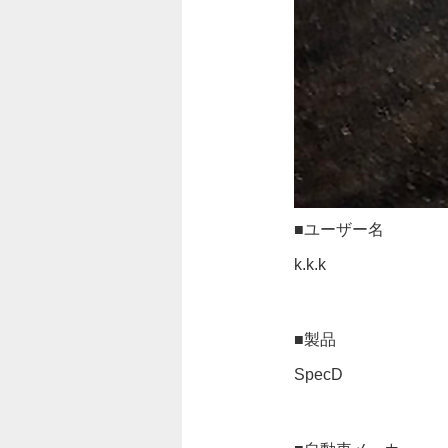
■ユーザー名
k.k.k
■製品
SpecD