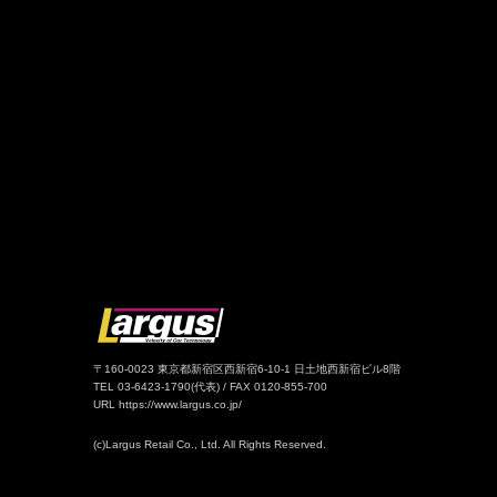
〒160-0023 東京都新宿区西新宿6-10-1 日土地西新宿ビル8階
TEL 03-6423-1790(代表) / FAX 0120-855-700
URL https://www.largus.co.jp/
(c)Largus Retail Co., Ltd. All Rights Reserved.