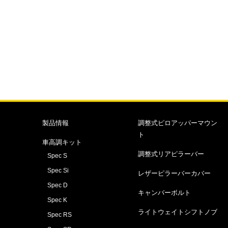
製品情報
調整式ピロアッパーマウン
ト
車高調キット
調整式リアピラーバー
Spec S
Spec Si
レザーピラーバーカバー
Spec D
キャンバーボルト
Spec K
ライトウェイトシフトノブ
Spec RS