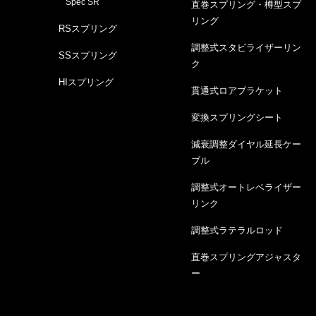
Spec SR
直巻スプリング・樽型スプ
リング
RSスプリング
調整式スタビライザーリン
SSスプリング
ク
HIスプリング
貫通式ロアブラケット
変換スプリングシート
減衰調整ダイヤル延長ケー
ブル
調整式オートレベライザー
リンク
調整式ラテラルロッド
直巻スプリングアジャスタ
ー