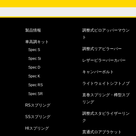
製品情報
調整式ピロアッパーマウン
ト
車高調キット
調整式リアピラーバー
Spec S
Spec Si
レザーピラーバーカバー
Spec D
キャンバーボルト
Spec K
ライトウェイトシフトノブ
Spec RS
Spec SR
直巻スプリング・樽型スプ
リング
RSスプリング
調整式スタビライザーリン
SSスプリング
ク
HIスプリング
貫通式ロアブラケット