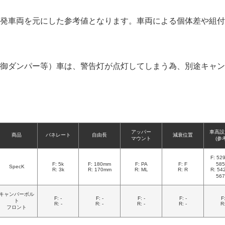
発車両を元にした参考値となります。車両による個体差や組付
御ダンパー等）車は、警告灯が点灯してしまう為、別途キャン
アッパー
車高設
商品
バネレート
自由長
減衰位置
マウント
(参
F: 5
F: 5k
F: 180mm
F: PA
F: F
58
SpecK
R: 3k
R: 170mm
R: ML
R: R
R: 5
56
キャンバーボル
F: -
F: -
F: -
F: -
F:
ト
R: -
R: -
R: -
R: -
R:
フロント