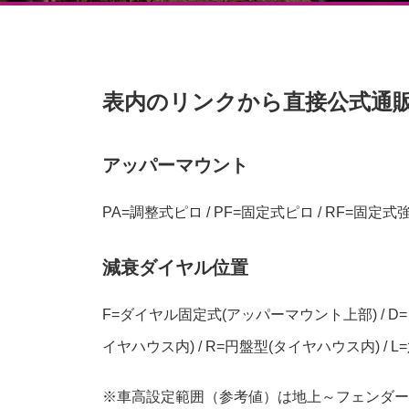
表内のリンクから直接公式通
アッパーマウント
PA=調整式ピロ / PF=固定式ピロ / RF=固定式
減衰ダイヤル位置
F=ダイヤル固定式(アッパーマウント上部) / D
イヤハウス内) / R=円盤型(タイヤハウス内) / L
※車高設定範囲（参考値）は地上～フェンダー