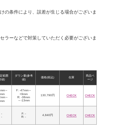
けの条件により、誤差が生じる場合がございま
セラーなどで対策していただく必要がございま
定範囲
ダウン量(参考
商品ペ
価格(税込)
在庫
考値)
値)
ージ
29mm～
F: -47mm～
5mm
+9mm
130,790円
CHECK
CHECK
42mm～
R: -38mm
～-13mm
7mm
 -
F: -
4,840円
CHECK
CHECK
 -
R: -