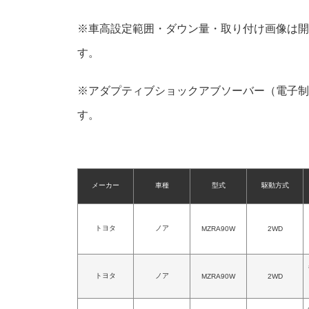
※車高設定範囲・ダウン量・取り付け画像は開
す。
※アダプティブショックアブソーバー（電子制
す。
メーカー
車種
型式
駆動方式
トヨタ
ノア
MZRA90W
2WD
トヨタ
ノア
MZRA90W
2WD