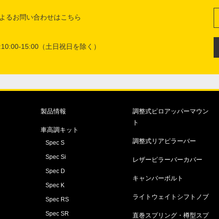
よるお問い合わせはこちら
10:00-15:00（土日祝日を除く）
製品情報
調整式ピロアッパーマウン
ト
車高調キット
調整式リアピラーバー
Spec S
Spec Si
レザーピラーバーカバー
Spec D
キャンバーボルト
Spec K
ライトウェイトシフトノブ
Spec RS
Spec SR
直巻スプリング・樽型スプ