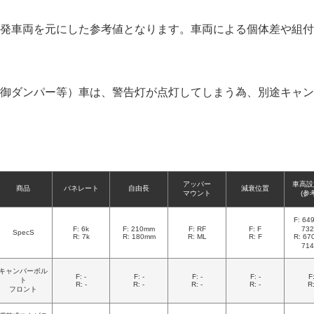
発車両を元にした参考値となります。車両による個体差や組付
御ダンパー等）車は、警告灯が点灯してしまう為、別途キャン
アッパー
車高設
商品
バネレート
自由長
減衰位置
マウント
(参
F: 6
F: 6k
F: 210mm
F: RF
F: F
73
SpecS
R: 7k
R: 180mm
R: ML
R: F
R: 6
71
キャンバーボル
F: -
F: -
F: -
F: -
F:
ト
R: -
R: -
R: -
R: -
R:
フロント