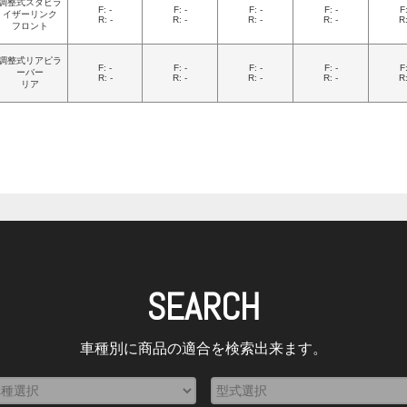
調整式スタビラ
F: -
F: -
F: -
F: -
F:
イザーリンク
R: -
R: -
R: -
R: -
R:
フロント
調整式リアピラ
F: -
F: -
F: -
F: -
F:
ーバー
R: -
R: -
R: -
R: -
R:
リア
SEARCH
車種別に商品の適合を検索出来ます。