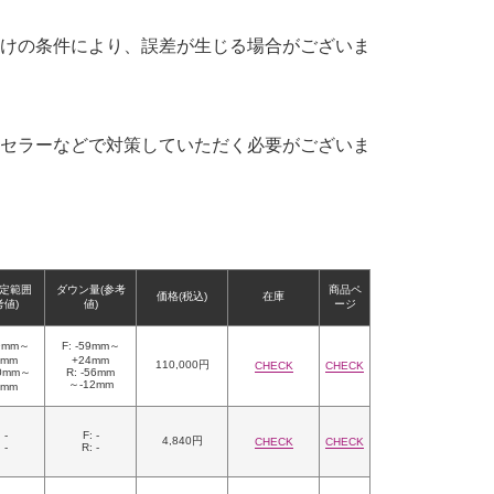
けの条件により、誤差が生じる場合がございま
セラーなどで対策していただく必要がございま
定範囲
ダウン量(参考
商品ペ
価格(税込)
在庫
考値)
値)
ージ
49mm～
F: -59mm～
2mm
+24mm
110,000円
CHECK
CHECK
70mm～
R: -56mm
～-12mm
4mm
 -
F: -
4,840円
CHECK
CHECK
 -
R: -