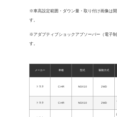
※車高設定範囲・ダウン量・取り付け画像は開
す。
※アダプティブショックアブソーバー（電子制
す。
メーカー
車種
型式
駆動方式
トヨタ
C-HR
NGX10
2WD
トヨタ
C-HR
NGX10
2WD