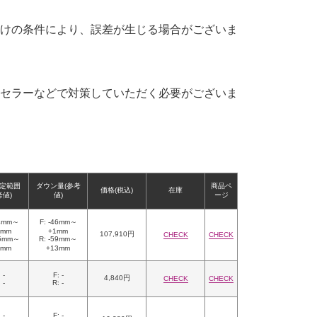
けの条件により、誤差が生じる場合がございま
セラーなどで対策していただく必要がございま
定範囲
ダウン量(参考
商品ペ
価格(税込)
在庫
考値)
値)
ージ
74mm～
F: -46mm～
1mm
+1mm
107,910円
CHECK
CHECK
95mm～
R: -59mm～
7mm
+13mm
 -
F: -
4,840円
CHECK
CHECK
 -
R: -
 -
F: -