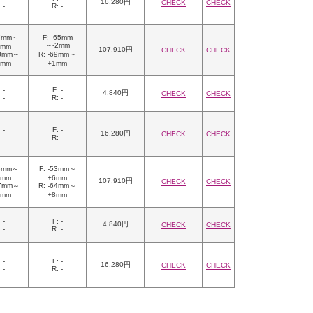
16,280円
CHECK
CHECK
 -
R: -
67mm～
F: -65mm
～-2mm
0mm
107,910円
CHECK
CHECK
90mm～
R: -69mm～
0mm
+1mm
 -
F: -
4,840円
CHECK
CHECK
 -
R: -
 -
F: -
16,280円
CHECK
CHECK
 -
R: -
73mm～
F: -53mm～
2mm
+6mm
107,910円
CHECK
CHECK
87mm～
R: -64mm～
9mm
+8mm
 -
F: -
4,840円
CHECK
CHECK
 -
R: -
 -
F: -
16,280円
CHECK
CHECK
 -
R: -