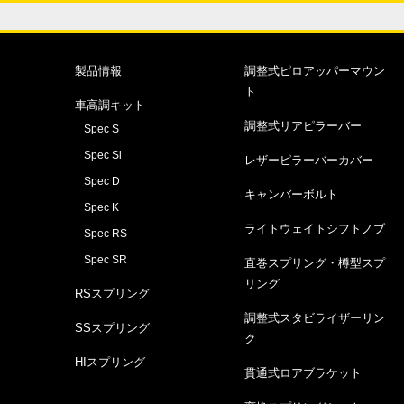
製品情報
調整式ピロアッパーマウン
ト
車高調キット
調整式リアピラーバー
Spec S
Spec Si
レザーピラーバーカバー
Spec D
キャンバーボルト
Spec K
ライトウェイトシフトノブ
Spec RS
Spec SR
直巻スプリング・樽型スプ
リング
RSスプリング
調整式スタビライザーリン
SSスプリング
ク
HIスプリング
貫通式ロアブラケット