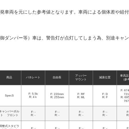
発車両を元にした参考値となります。車両による個体差や組付
御ダンパー等）車は、警告灯が点灯してしまう為、別途キャン
アッパー
車高設
商品
バネレート
自由長
減衰位置
マウント
(参
F: 6
F: 5.5k
F: 220mm
F: RF
F: D
72
SpecS
R: 4ｋ
R: 255mm
R: ML
R: F
R: 6
76
キャンバーボル
F: -
F: -
F: -
F: -
F:
ト フロント
R: -
R: -
R: -
R: -
R:
調整式スタビラ
F: -
F: -
F: -
F: -
F: