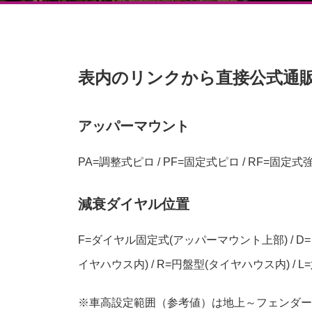
表内のリンクから直接公式通
アッパーマウント
PA=調整式ピロ / PF=固定式ピロ / RF=固定式
減衰ダイヤル位置
F=ダイヤル固定式(アッパーマウント上部) / D
イヤハウス内) / R=円盤型(タイヤハウス内) / L
※車高設定範囲（参考値）は地上～フェンダー