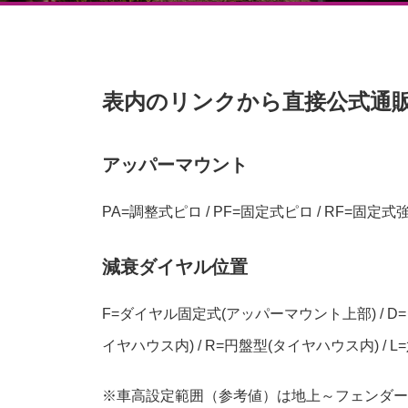
表内のリンクから直接公式通
アッパーマウント
PA=調整式ピロ / PF=固定式ピロ / RF=固定式
減衰ダイヤル位置
F=ダイヤル固定式(アッパーマウント上部) / D
イヤハウス内) / R=円盤型(タイヤハウス内) / L
※車高設定範囲（参考値）は地上～フェンダー