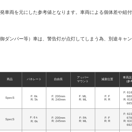
発車両を元にした参考値となります。車両による個体差や組付
御ダンパー等）車は、警告灯が点灯してしまう為、別途キャン
アッパー
車高設
商品
バネレート
自由長
減衰位置
マウント
(参
F: 6
F: 6k
F: 200mm
F: ML
F: F
68
SpecS
R: 5k
R: 240mm
R: ML
R: R
R: 6
68
F: 6
F: 6ｋ
F: 200mm
F: PA
F: F
67
SpecS
R: 245mm
R: ML
R: R
R: 6
R: 6k
69