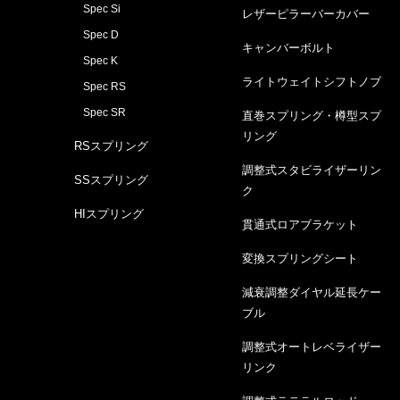
Spec Si
レザーピラーバーカバー
Spec D
キャンバーボルト
Spec K
ライトウェイトシフトノブ
Spec RS
Spec SR
直巻スプリング・樽型スプ
リング
RSスプリング
調整式スタビライザーリン
SSスプリング
ク
HIスプリング
貫通式ロアブラケット
変換スプリングシート
減衰調整ダイヤル延長ケー
ブル
調整式オートレベライザー
リンク