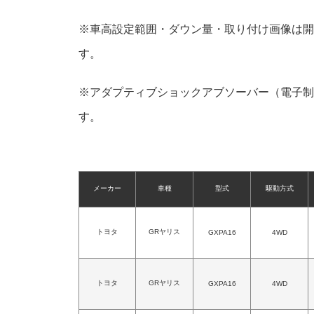
※車高設定範囲・ダウン量・取り付け画像は開
す。
※アダプティブショックアブソーバー（電子制
す。
メーカー
車種
型式
駆動方式
トヨタ
GRヤリス
GXPA16
4WD
トヨタ
GRヤリス
GXPA16
4WD