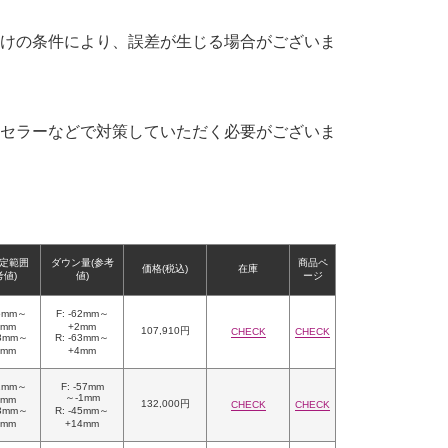
けの条件により、誤差が生じる場合がございま
セラーなどで対策していただく必要がございま
定範囲
ダウン量(参考
商品ペ
価格(税込)
在庫
考値)
値)
ージ
16mm～
F: -62mm～
0mm
+2mm
107,910円
CHECK
CHECK
18mm～
R: -63mm～
5mm
+4mm
22mm～
F: -57mm
～-1mm
8mm
132,000円
CHECK
CHECK
33mm～
R: -45mm～
2mm
+14mm