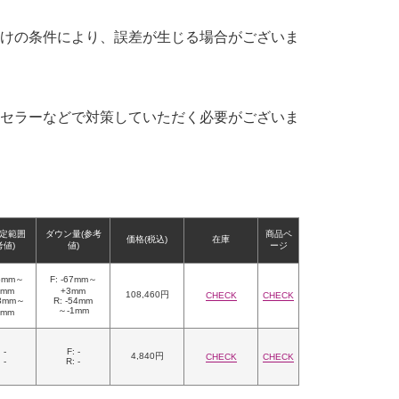
けの条件により、誤差が生じる場合がございま
セラーなどで対策していただく必要がございま
定範囲
ダウン量(参考
商品ペ
価格(税込)
在庫
考値)
値)
ージ
25mm～
F: -67mm～
5mm
+3mm
108,460円
CHECK
CHECK
53mm～
R: -54mm
～-1mm
6mm
 -
F: -
4,840円
CHECK
CHECK
 -
R: -