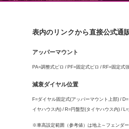
表内のリンクから直接公式通
アッパーマウント
PA=調整式ピロ / PF=固定式ピロ / RF=固定式
減衰ダイヤル位置
F=ダイヤル固定式(アッパーマウント上部) / D
イヤハウス内) / R=円盤型(タイヤハウス内) / L
※車高設定範囲（参考値）は地上～フェンダー