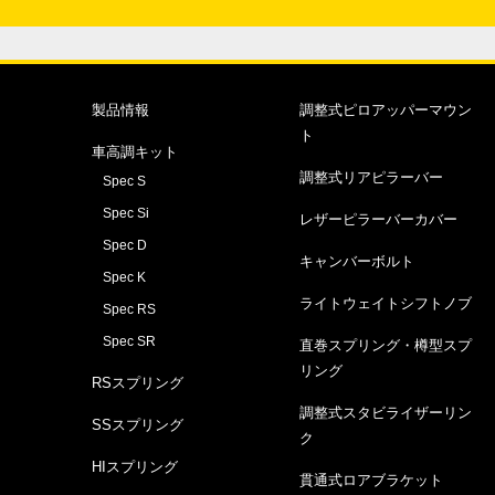
製品情報
調整式ピロアッパーマウン
ト
車高調キット
調整式リアピラーバー
Spec S
Spec Si
レザーピラーバーカバー
Spec D
キャンバーボルト
Spec K
ライトウェイトシフトノブ
Spec RS
Spec SR
直巻スプリング・樽型スプ
リング
RSスプリング
調整式スタビライザーリン
SSスプリング
ク
HIスプリング
貫通式ロアブラケット