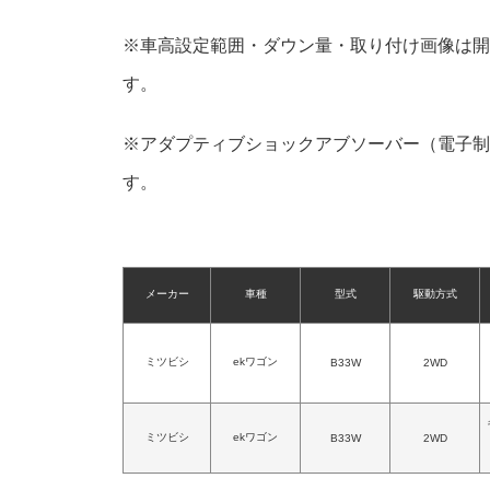
※車高設定範囲・ダウン量・取り付け画像は開
す。
※アダプティブショックアブソーバー（電子制
す。
メーカー
車種
型式
駆動方式
ミツビシ
ekワゴン
B33W
2WD
ミツビシ
ekワゴン
B33W
2WD