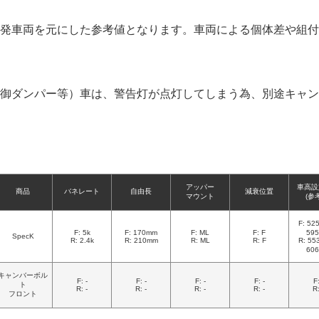
発車両を元にした参考値となります。車両による個体差や組付
御ダンパー等）車は、警告灯が点灯してしまう為、別途キャン
アッパー
車高設
商品
バネレート
自由長
減衰位置
マウント
(参
F: 5
F: 5k
F: 170mm
F: ML
F: F
59
SpecK
R: 2.4k
R: 210mm
R: ML
R: F
R: 5
60
キャンバーボル
F: -
F: -
F: -
F: -
F:
ト
R: -
R: -
R: -
R: -
R:
フロント