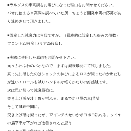
■ラルグスの車高調をお選びになった理由をお聞かせください。
パオに使える車高調を調べていた所、ちょうど開発車両の応募があ
り連絡させて頂きました。
■設定した減衰力は何段ですか。（最終的に設定した好みの段数）
フロント23段戻し/リア25段戻し
■実際に使用した感想をお聞かせ下さい。
元々ふわふわのパオなので、まずは減衰最弱にて試しました。
真っ先に感じたのはショックの伸びによるロスが減ったのか出だし
が速い！ロールも減りハンドルが軽くかなりの好感触です。
次は思い切って減衰最強に。
突き上げ感が凄く胃が揺れる。まるで走り屋の車(苦笑
そして減衰中間に。
突き上げ感は減ったが、12インチのせいかポヨポヨ跳ねる。タイヤ
の扁平率が下がれば改善されると思う