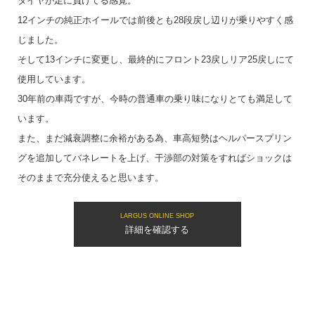
タイヤが足に負けてる感覚。
12インチの純正ホイールでは前後とも28段戻し辺りが乗りやすく感
じました。
そして13インチに変更し、最終的にフロント23戻しリア25戻しにて
使用しています。
30年前の車両ですが、今時の普通車の乗り味になりとても満足して
います。
また、まだ減衰調整に余裕がある為、車高短勢はヘルパースプリン
グを追加してバネレートを上げ、干渉部の対策をすればショックは
そのままで充分使えると思います。
LARGUS ONLINE SHOP
詳細を確認する