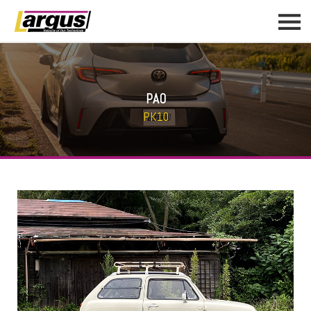
PAO
PK10