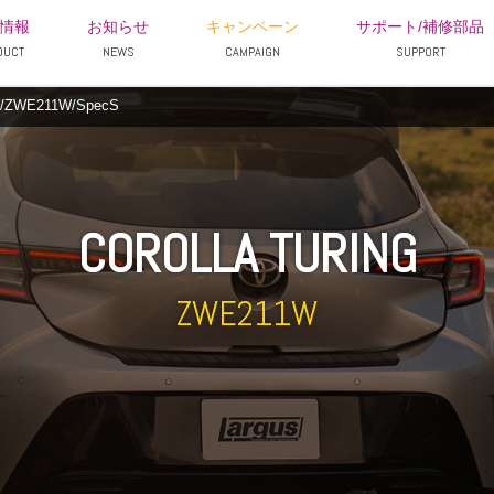
情報
お知らせ
キャンペーン
サポート/補修部品
DUCT
NEWS
CAMPAIGN
SUPPORT
E211W/SpecS
COROLLA TURING
ZWE211W