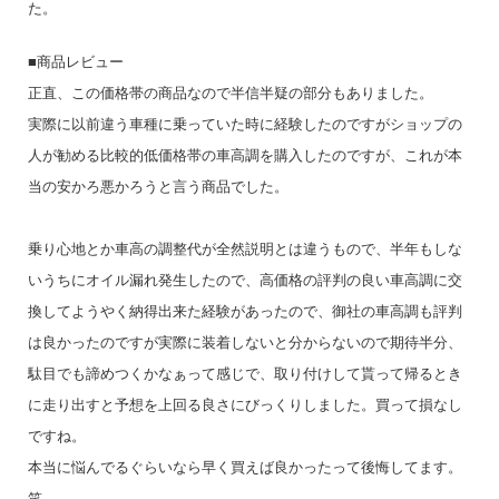
た。
■商品レビュー
正直、この価格帯の商品なので半信半疑の部分もありました。
実際に以前違う車種に乗っていた時に経験したのですがショップの
人が勧める比較的低価格帯の車高調を購入したのですが、これが本
当の安かろ悪かろうと言う商品でした。
乗り心地とか車高の調整代が全然説明とは違うもので、半年もしな
いうちにオイル漏れ発生したので、高価格の評判の良い車高調に交
換してようやく納得出来た経験があったので、御社の車高調も評判
は良かったのですが実際に装着しないと分からないので期待半分、
駄目でも諦めつくかなぁって感じで、取り付けして貰って帰るとき
に走り出すと予想を上回る良さにびっくりしました。買って損なし
ですね。
本当に悩んでるぐらいなら早く買えば良かったって後悔してます。
笑