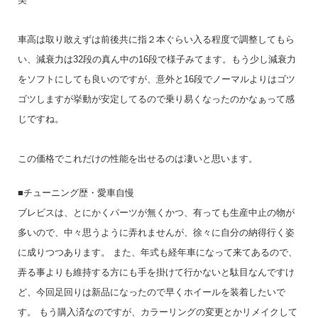
車高は取り敢えずは前後共に指２本ぐらい入る程度で調整してもら
い、減衰力は32段の真ん中の16段で様子みてます。もう少し減衰力
をソフトにしても良いのですが、意外と16段でノーマルよりはゴツ
ゴツしますが挙動が安定してるので乗り易くなったのかなぁって感
じですね。
この価格でこれだけの性能を出せるのは凄いと思います。
■チューニング歴・愛車自慢
ブレビスは、とにかくパーツが無くかつ、有っても生産中止の物が
多いので、中々思うように弄れませんが、徐々に自分の納得行く姿
に成りつつあります。 また、年式も経年車になって来てあるので、
弄る事よりも維持する方にも手を掛けて行かないと駄目なんですけ
ど、今回足回りは新品になったので早くホイールを装着したいで
す。 もう購入済なのですが、カラーリングの変更とかリメイクして