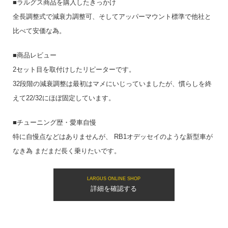
■ラルグス商品を購入したきっかけ
全長調整式で減衰力調整可、そしてアッパーマウント標準で他社と
比べて安価な為。
■商品レビュー
2セット目を取付けしたリピーターです。
32段階の減衰調整は最初はマメにいじっていましたが、慣らしを終
えて22/32にほぼ固定しています。
■チューニング歴・愛車自慢
特に自慢点などはありませんが、 RB1オデッセイのような新型車が
なき為 まだまだ長く乗りたいです。
LARGUS ONLINE SHOP
詳細を確認する