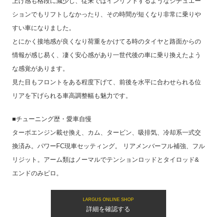
上げ感も格段に減少し、従来ではインリフトするようなシチュエー
ションでもリフトしなかったり、その時間が短くなり非常に乗りや
すい車になりました。
とにかく接地感が良くなり荷重をかけてる時のタイヤと路面からの
情報が感じ易く、凄く安心感があり一世代後の車に乗り換えたよう
な感覚があります。
見た目もフロントをある程度下げて、前後を水平に合わせられる位
リアを下げられる車高調整幅も魅力です。
■チューニング歴・愛車自慢
ターボエンジン載せ換え、カム、タービン、吸排気、冷却系一式交
換済み。パワーFC現車セッティング。 リアメンバーフル補強、フル
リジット。アーム類はノーマルでテンションロッドとタイロッド&
エンドのみピロ。
LARGUS ONLINE SHOP
詳細を確認する