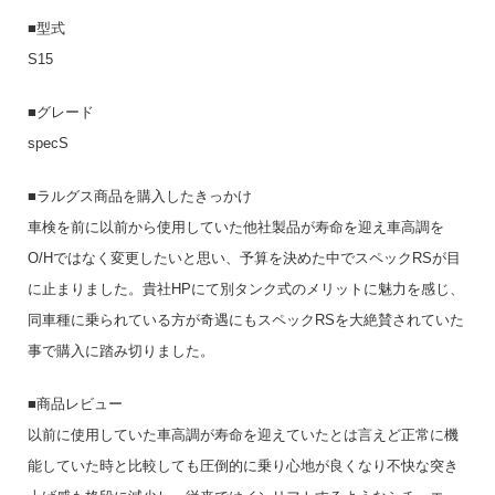
■型式
S15
■グレード
specS
■ラルグス商品を購入したきっかけ
車検を前に以前から使用していた他社製品が寿命を迎え車高調を
O/Hではなく変更したいと思い、予算を決めた中でスペックRSが目
に止まりました。貴社HPにて別タンク式のメリットに魅力を感じ、
同車種に乗られている方が奇遇にもスペックRSを大絶賛されていた
事で購入に踏み切りました。
■商品レビュー
以前に使用していた車高調が寿命を迎えていたとは言えど正常に機
能していた時と比較しても圧倒的に乗り心地が良くなり不快な突き