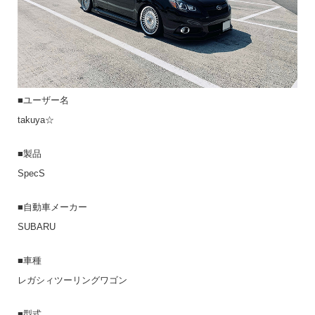
■ユーザー名
takuya☆
■製品
SpecS
■自動車メーカー
SUBARU
■車種
レガシィツーリングワゴン
■型式