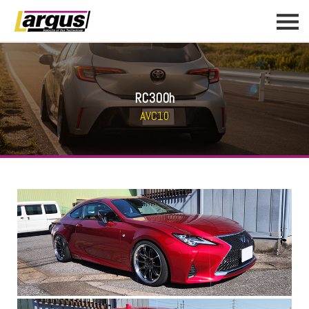
RC300h
AVC10