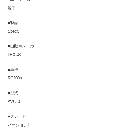
波平
■製品
SpecS
■自動車メーカー
LEXUS
■車種
RC300h
■型式
AVC10
■グレード
バージョンL