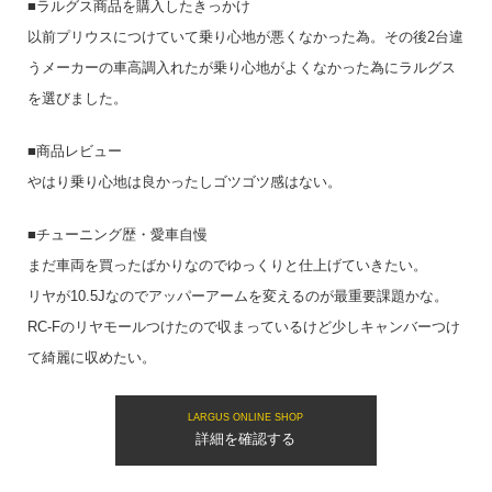
■ラルグス商品を購入したきっかけ
以前プリウスにつけていて乗り心地が悪くなかった為。その後2台違
うメーカーの車高調入れたが乗り心地がよくなかった為にラルグス
を選びました。
■商品レビュー
やはり乗り心地は良かったしゴツゴツ感はない。
■チューニング歴・愛車自慢
まだ車両を買ったばかりなのでゆっくりと仕上げていきたい。
リヤが10.5Jなのでアッパーアームを変えるのが最重要課題かな。
RC-Fのリヤモールつけたので収まっているけど少しキャンバーつけ
て綺麗に収めたい。
LARGUS ONLINE SHOP
詳細を確認する