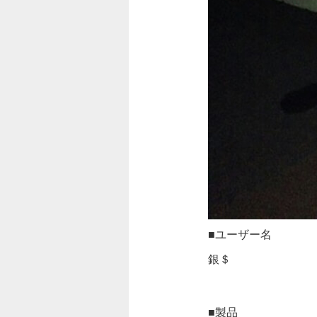
■ユーザー名
銀＄
■製品