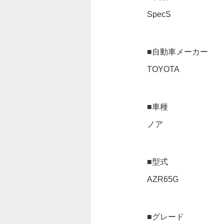
SpecS
■自動車メーカー
TOYOTA
■車種
ノア
■型式
AZR65G
■グレード