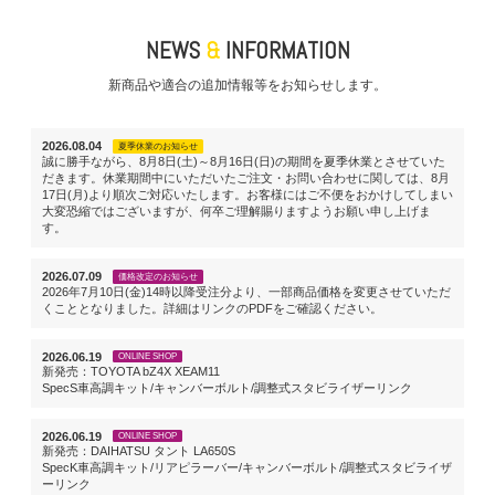
NEWS
&
INFORMATION
新商品や適合の追加情報等をお知らせします。
2026.08.04
夏季休業のお知らせ
誠に勝手ながら、8月8日(土)～8月16日(日)の期間を夏季休業とさせていた
だきます。休業期間中にいただいたご注文・お問い合わせに関しては、8月
17日(月)より順次ご対応いたします。お客様にはご不便をおかけしてしまい
大変恐縮ではございますが、何卒ご理解賜りますようお願い申し上げま
す。
2026.07.09
価格改定のお知らせ
2026年7月10日(金)14時以降受注分より、一部商品価格を変更させていただ
くこととなりました。詳細はリンクのPDFをご確認ください。
2026.06.19
ONLINE SHOP
新発売：TOYOTA bZ4X XEAM11
SpecS車高調キット/キャンバーボルト/調整式スタビライザーリンク
2026.06.19
ONLINE SHOP
新発売：DAIHATSU タント LA650S
SpecK車高調キット/リアピラーバー/キャンバーボルト/調整式スタビライザ
ーリンク