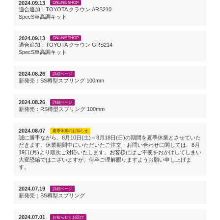
2024.09.13
ONLINE SHOP
適合追加：TOYOTA クラウン ARS210
SpecS車高調キット
2024.09.13
ONLINE SHOP
適合追加：TOYOTA クラウン GRS214
SpecS車高調キット
2024.08.26
詳細ページ
新発売：SS樽型スプリング 100mm
2024.08.26
詳細ページ
新発売：RS樽型スプリング 100mm
2024.08.07
夏季休業のお知らせ
誠に勝手ながら、8月10日(土)～8月18日(日)の期間を夏季休業とさせていた
だきます。休業期間中にいただいたご注文・お問い合わせに関しては、8月
19日(月)より順次ご対応いたします。お客様にはご不便をおかけしてしまい
大変恐縮ではございますが、何卒ご理解賜りますようお願い申し上げま
す。
2024.07.19
詳細ページ
新発売：SS樽型スプリング
2024.07.01
お知らせとお詫び