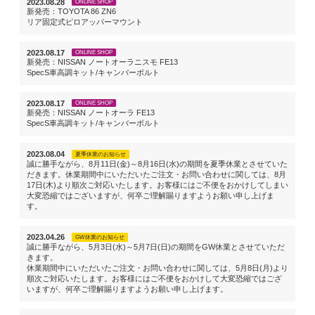
2023.08.28
ONLINE SHOP
新発売：TOYOTA 86 ZN6
リア固定式ピロアッパーマウント
2023.08.17
ONLINE SHOP
新発売：NISSAN ノートオーラニスモ FE13
SpecS車高調キット/キャンバーボルト
2023.08.17
ONLINE SHOP
新発売：NISSAN ノートオーラ FE13
SpecS車高調キット/キャンバーボルト
2023.08.04
夏季休業のお知らせ
誠に勝手ながら、8月11日(金)～8月16日(水)の期間を夏季休業とさせていた
だきます。休業期間中にいただいたご注文・お問い合わせに関しては、8月
17日(木)より順次ご対応いたします。お客様にはご不便をおかけしてしまい
大変恐縮ではございますが、何卒ご理解賜りますようお願い申し上げま
す。
2023.04.26
GW休業のお知らせ
誠に勝手ながら、5月3日(水)～5月7日(日)の期間をGW休業とさせていただ
きます。
休業期間中にいただいたご注文・お問い合わせに関しては、5月8日(月)より
順次ご対応いたします。お客様にはご不便をおかけして大変恐縮ではござ
いますが、何卒ご理解賜りますようお願い申し上げます。