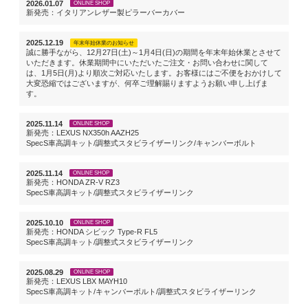
2026.01.07
ONLINE SHOP
新発売：イタリアンレザー製ピラーバーカバー
2025.12.19
年末年始休業のお知らせ
誠に勝手ながら、12月27日(土)～1月4日(日)の期間を年末年始休業とさせて
いただきます。休業期間中にいただいたご注文・お問い合わせに関して
は、1月5日(月)より順次ご対応いたします。お客様にはご不便をおかけして
大変恐縮ではございますが、何卒ご理解賜りますようお願い申し上げま
す。
2025.11.14
ONLINE SHOP
新発売：LEXUS NX350h AAZH25
SpecS車高調キット/調整式スタビライザーリンク/キャンバーボルト
2025.11.14
ONLINE SHOP
新発売：HONDA ZR-V RZ3
SpecS車高調キット/調整式スタビライザーリンク
2025.10.10
ONLINE SHOP
新発売：HONDA シビック Type-R FL5
SpecS車高調キット/調整式スタビライザーリンク
2025.08.29
ONLINE SHOP
新発売：LEXUS LBX MAYH10
SpecS車高調キット/キャンバーボルト/調整式スタビライザーリンク