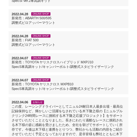
SpecSI Ver.2車高調キット
2022.04.28
ONLINE SHOP
新発売：ABARTH 500/595
調整式ピロアッパーマウント
2022.04.28
ONLINE SHOP
新発売：FIAT 500
調整式ピロアッパーマウント
2022.04.07
ONLINE SHOP
新発売：TOYOTA ヤリスクロスハイブリッド MXPJ10
SpecS車高調キット/キャンバーボルト/調整式スタビライザーリンク
2022.04.07
ONLINE SHOP
新発売：TOYOTA ヤリスクロス MXPB10
SpecS車高調キット/キャンバーボルト/調整式スタビライザーリンク
2022.04.06
お知らせ
この度、レーシングドライバーとしてニュル24耐日本人最多出場・最高位
記録保持など、輝かしいご活躍をなされている木下隆之様の【ニュルブル
クリンク24時間レースに挑戦する木下隆之応援プロジェクト】をサポート
させていただくこととなりました。長きにわたり過酷なレースに挑戦され
る木下様の姿に感銘を受けましたため、全社を挙げてサポートしていく所
存です。今後は木下様と連携をとりつつ、弊社からも活動の内容をご紹介
させていただく予定となっておりますので、是非皆様も弊社とともに木下