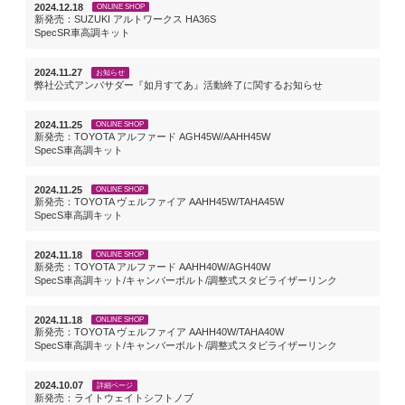
2024.12.18
ONLINE SHOP
新発売：SUZUKI アルトワークス HA36S
SpecSR車高調キット
2024.11.27
お知らせ
弊社公式アンバサダー『如月すてあ』活動終了に関するお知らせ
2024.11.25
ONLINE SHOP
新発売：TOYOTA アルファード AGH45W/AAHH45W
SpecS車高調キット
2024.11.25
ONLINE SHOP
新発売：TOYOTA ヴェルファイア AAHH45W/TAHA45W
SpecS車高調キット
2024.11.18
ONLINE SHOP
新発売：TOYOTA アルファード AAHH40W/AGH40W
SpecS車高調キット/キャンバーボルト/調整式スタビライザーリンク
2024.11.18
ONLINE SHOP
新発売：TOYOTA ヴェルファイア AAHH40W/TAHA40W
SpecS車高調キット/キャンバーボルト/調整式スタビライザーリンク
2024.10.07
詳細ページ
新発売：ライトウェイトシフトノブ