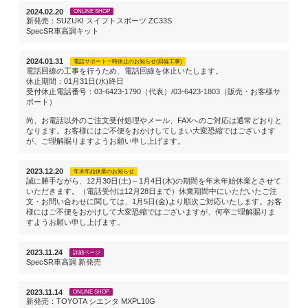
2024.02.20
ONLINE SHOP
新発売：SUZUKI スイフトスポーツ ZC33S
SpecSR車高調キット
2024.01.31
電話サポート一時休止のお知らせ(回線工事)
電話回線の工事を行うため、電話回線を休止いたします。
休止期間：01月31日(水)終日
受付休止電話番号：03-6423-1790（代表）/03-6423-1803（販売・お客様サ
ポート）
尚、お電話以外のご注文受付処理やメール、FAXへのご対応は通常どおりと
なります。お客様にはご不便をおかけしてしまい大変恐縮ではございます
が、ご理解賜りますようお願い申し上げます。
2023.12.20
年末年始休業のお知らせ
誠に勝手ながら、12月30日(土)～1月4日(木)の期間を年末年始休業とさせて
いただきます。（電話受付は12月28日まで）休業期間中にいただいたご注
文・お問い合わせに関しては、1月5日(金)より順次ご対応いたします。お客
様にはご不便をおかけして大変恐縮ではございますが、何卒ご理解賜りま
すようお願い申し上げます。
2023.11.24
詳細ページ
SpecSR車高調 新発売
2023.11.14
ONLINE SHOP
新発売：TOYOTA シエンタ MXPL10G