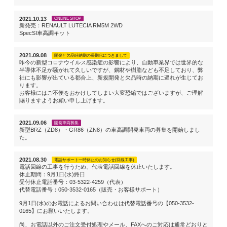
2021.10.13
ONLINE SHOP
新発売：RENAULT LUTECIA RM5M 2WD
SpecSI車高調キット
2021.09.08
開発と欠品時納期の長期化につきまして
昨今の新型コロナウイルス感染症の影響により、自動車業界では世界的な
半導体不足が騒がれて久しいですが、鋼材や樹脂なども不足しており、弊
社にも影響が出ている都合上、新規開発と欠品時の納期に遅れが生じてお
ります。
お客様にはご不便をおかけしてしまい大変恐縮ではございますが、ご理解
賜りますようお願い申し上げます。
2021.09.06
開発車両募集
新型BRZ（ZD8）・GR86（ZN8）の車高調開発車両の募集を開始しまし
た。
2021.08.30
電話サポート一時休止のお知らせ(回線工事)
電話回線の工事を行うため、代表電話回線を休止いたします。
休止期間：9月1日(水)終日
受付休止電話番号：03-5322-4259（代表）
代替電話番号：050-3532-0165（販売・お客様サポート）
9月1日(水)のお電話によるお問い合わせは代替電話番号の【050-3532-
0165】にお願いいたします。
尚、お電話以外のご注文受付処理やメール、FAXへのご対応は通常どおりと