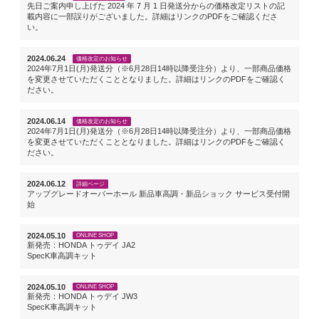
先日ご案内申し上げた 2024 年 7 月 1 日発送分からの価格改定リストの記
載内容に一部誤りがございました。詳細はリンクのPDFをご確認くださ
い。
2024.06.24
価格改定のお知らせ
2024年7月1日(月)発送分（※6月28日14時以降受注分）より、一部商品価格
を変更させていただくこととなりました。詳細はリンクのPDFをご確認く
ださい。
2024.06.14
価格改定のお知らせ
2024年7月1日(月)発送分（※6月28日14時以降受注分）より、一部商品価格
を変更させていただくこととなりました。詳細はリンクのPDFをご確認く
ださい。
2024.06.12
詳細ページ
アップグレードオーバーホール 新品車高調・新品ショック サービス受付開
始
2024.05.10
ONLINE SHOP
新発売：HONDA トゥデイ JA2
SpecK車高調キット
2024.05.10
ONLINE SHOP
新発売：HONDA トゥデイ JW3
SpecK車高調キット