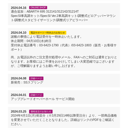
2024.04.16
ONLINE SHOP
適合追加：ABARTH 695 312141/312142/31214T
SpecSI車高調キット/SpecSI Ver.2車高調キット/調整式ピロアッパーマウン
ト/調整式スタビライザーリンク/調整式リアピラーバー
2024.04.10
電話サポート一時休止のお知らせ
諸般の事情により電話受付を一時休止いたします。
休止期間：04月10日(水)終日
受付休止電話番号：03-6423-1790（代表）/03-6423-1803（販売・お客様サ
ポート）
尚、お電話以外のご注文受付処理やメール、FAXへのご対応は通常どおりと
なります。お客様にはご不便をおかけしてしまい大変恐縮ではございます
が、ご理解賜りますようお願い申し上げます。
2024.04.08
詳細ページ
新発売：SSスプリング
2024.04.01
詳細ページ
アップグレードオーバーホール サービス開始
2024.03.25
価格改定のお知らせ
2024年4月1日(月)発送分（※3月29日14時以降受注分）より、一部商品価格
を変更させていただくこととなりました。詳細はリンクのPDFをご確認く
ださい。