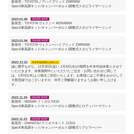
新発売：TOYOTA ノアハイブリッド ZWR90W
SpecS車高調キット/キャンバーボルト/調整式スタビライザーリンク
2023.01.06
ONLINE SHOP
新発売：TOYOTA ヴォクシー MZRA90W
SpecS車高調キット/キャンバーボルト/調整式スタビライザーリンク
2023.01.06
ONLINE SHOP
新発売：TOYOTA ヴォクシーハイブリッド ZWR90W
SpecS車高調キット/キャンバーボルト/調整式スタビライザーリンク
2022.12.22
年末年始休業のお知らせ
誠に勝手ながら、12月30日(金)～1月4日(水)の期間を年末年始休業とさせて
いただきます。休業期間中にいただいたご注文・お問い合わせに関して
は、1月5日(木)より順次ご対応いたします。お客様にはご不便をおかけして
大変恐縮ではございますが、何卒ご理解賜りますようお願い申し上げま
す。
2022.11.29
ONLINE SHOP
新発売：NISSAN フィガロ FK10
SpecS車高調キット/キャンバーボルト/調整式ピロアッパーマウント
2022.11.22
ONLINE SHOP
新発売：DAIHATSU テリオスキッド J131G
SpecK車高調キット/キャンバーボルト/調整式リアピラーバー