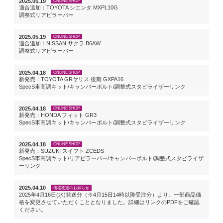
2025.05.19
ONLINE SHOP
適合追加：TOYOTA シエンタ MXPL10G
調整式リアピラーバー
2025.05.19
ONLINE SHOP
適合追加：NISSAN サクラ B6AW
調整式リアピラーバー
2025.04.18
ONLINE SHOP
新発売：TOYOTA GRヤリス 後期 GXPA16
SpecS車高調キット/キャンバーボルト/調整式スタビライザーリンク
2025.04.18
ONLINE SHOP
新発売：HONDA フィット GR3
SpecS車高調キット/キャンバーボルト/調整式スタビライザーリンク
2025.04.18
ONLINE SHOP
新発売：SUZUKI スイフト ZCEDS
SpecS車高調キット/リアピラーバー/キャンバーボルト/調整式スタビライザ
ーリンク
2025.04.10
価格改定のお知らせ
2025年4月16日(水)発送分（※4月15日14時以降受注分）より、一部商品価
格を変更させていただくこととなりました。詳細はリンクのPDFをご確認
ください。