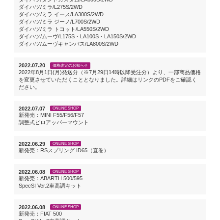
ダイハツ/ミラ/L275S/2WD
ダイハツ/ミラ イース/LA300S/2WD
ダイハツ/ミラ ジーノ/L700S/2WD
ダイハツ/ミラ トコット/LA550S/2WD
ダイハツ/ムーヴ/L175S・LA100S・LA150S/2WD
ダイハツ/ムーヴキャンバス/LA800S/2WD
2022.07.20
価格改定のお知らせ
2022年8月1日(月)発送分（※7月29日14時以降受注分）より、一部商品価格
を変更させていただくこととなりました。詳細はリンクのPDFをご確認く
ださい。
2022.07.07
ONLINE SHOP
新発売：MINI F55/F56/F57
調整式ピロアッパーマウント
2022.06.29
ONLINE SHOP
新発売：RSスプリング ID65（直巻）
2022.06.08
ONLINE SHOP
新発売：ABARTH 500/595
SpecSI Ver.2車高調キット
2022.06.08
ONLINE SHOP
新発売：FIAT 500