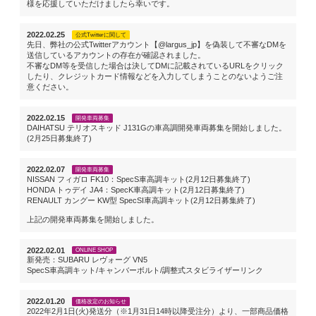
様を応援していただけましたら幸いです。
2022.02.25
公式Twitterに関して
先日、弊社の公式Twitterアカウント【@largus_jp】を偽装して不審なDMを
送信しているアカウントの存在が確認されました。
不審なDM等を受信した場合は決してDMに記載されているURLをクリック
したり、クレジットカード情報などを入力してしまうことのないようご注
意ください。
2022.02.15
開発車両募集
DAIHATSU テリオスキッド J131Gの車高調開発車両募集を開始しました。
(2月25日募集終了)
2022.02.07
開発車両募集
NISSAN フィガロ FK10：SpecS車高調キット(2月12日募集終了)
HONDA トゥデイ JA4：SpecK車高調キット(2月12日募集終了)
RENAULT カングー KW型 SpecSI車高調キット(2月12日募集終了)
上記の開発車両募集を開始しました。
2022.02.01
ONLINE SHOP
新発売：SUBARU レヴォーグ VN5
SpecS車高調キット/キャンバーボルト/調整式スタビライザーリンク
2022.01.20
価格改定のお知らせ
2022年2月1日(火)発送分（※1月31日14時以降受注分）より、一部商品価格