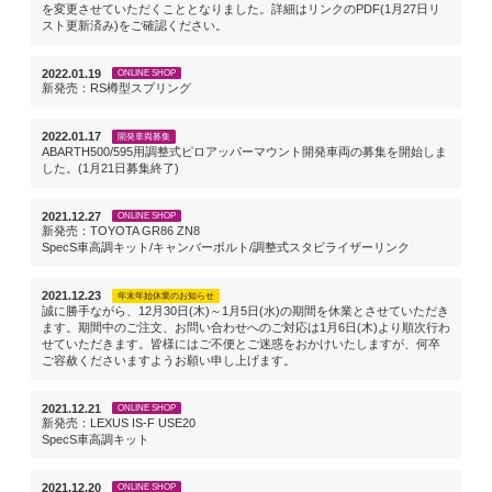
を変更させていただくこととなりました。詳細はリンクのPDF(1月27日リ
スト更新済み)をご確認ください。
2022.01.19
ONLINE SHOP
新発売：RS樽型スプリング
2022.01.17
開発車両募集
ABARTH500/595用調整式ピロアッパーマウント開発車両の募集を開始しま
した。(1月21日募集終了)
2021.12.27
ONLINE SHOP
新発売：TOYOTA GR86 ZN8
SpecS車高調キット/キャンバーボルト/調整式スタビライザーリンク
2021.12.23
年末年始休業のお知らせ
誠に勝手ながら、12月30日(木)～1月5日(水)の期間を休業とさせていただき
ます。期間中のご注文、お問い合わせへのご対応は1月6日(木)より順次行わ
せていただきます。皆様にはご不便とご迷惑をおかけいたしますが、何卒
ご容赦くださいますようお願い申し上げます。
2021.12.21
ONLINE SHOP
新発売：LEXUS IS-F USE20
SpecS車高調キット
2021.12.20
ONLINE SHOP