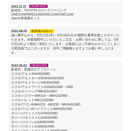
2022.11.11
ONLINE SHOP
新発売：TOYOTA カローラツーリング
ZWE214W/NRE210W/ZRE212W/ZWE211W
SpecD車高調キット
2022.08.05
夏季休業のお知らせ
誠に勝手ながら、8月11日(木)～8月16日(火)の期間を夏季休業とさせていた
だきます。休業期間中にいただいたご注文・お問い合わせに関しては、8月
17日(水)より順次ご対応いたします。お客様にはご不便をおかけしてしまい
大変恐縮ではございますが、何卒ご理解賜りますようお願い申し上げま
す。
2022.08.02
ONLINE SHOP
新発売：貫通式ロアブラケット
スズキ/アルト/HA36S/2WD
スズキ/アルトターボRS/HA36S/2WD
スズキ/アルトラパン/HE33S/2WD
スズキ/アルトワークス/HA36S/2WD・4WD
スズキ/スペーシア/MK42S/2WD
スズキ/ハスラー/MR31S・MR41S/2WD
スズキ/パレット/MK21S/2WD
スズキ/ワゴンR/MH22S・MH23S・MH34S/2WD
スズキ/ワゴンRハイブリッド/MH55S/2WD
ダイハツ/ウェイク/LA700S/2WD
ダイハツ/キャスト/LA250S/2WD
ダイハツ/コペン/LA400K/2WD
ダイハツ/タント/LA600S/2WD
ダイハツ/タントカスタム/LA600S/2WD