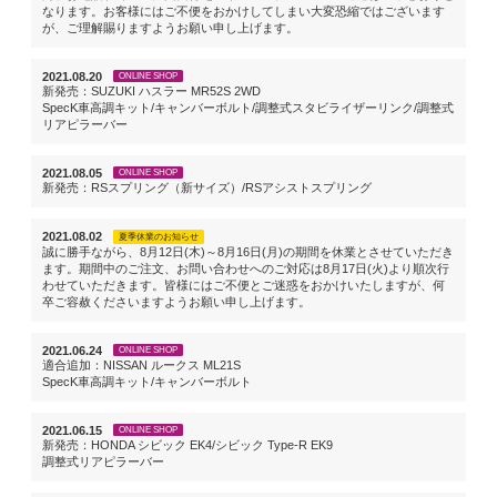
なります。お客様にはご不便をおかけしてしまい大変恐縮ではございます
が、ご理解賜りますようお願い申し上げます。
2021.08.20
ONLINE SHOP
新発売：SUZUKI ハスラー MR52S 2WD
SpecK車高調キット/キャンバーボルト/調整式スタビライザーリンク/調整式
リアピラーバー
2021.08.05
ONLINE SHOP
新発売：RSスプリング（新サイズ）/RSアシストスプリング
2021.08.02
夏季休業のお知らせ
誠に勝手ながら、8月12日(木)～8月16日(月)の期間を休業とさせていただき
ます。期間中のご注文、お問い合わせへのご対応は8月17日(火)より順次行
わせていただきます。皆様にはご不便とご迷惑をおかけいたしますが、何
卒ご容赦くださいますようお願い申し上げます。
2021.06.24
ONLINE SHOP
適合追加：NISSAN ルークス ML21S
SpecK車高調キット/キャンバーボルト
2021.06.15
ONLINE SHOP
新発売：HONDA シビック EK4/シビック Type-R EK9
調整式リアピラーバー