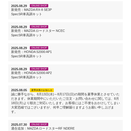
2025.08.29
ONLINE SHOP
新発売：MAZDA RX-8 SE3P
SpecSR車高調キット
2025.08.29
ONLINE SHOP
新発売：MAZDA ロードスター NCEC
SpecSR車高調キット
2025.08.29
ONLINE SHOP
新発売：HONDA S2000 AP1
SpecSR車高調キット
2025.08.29
ONLINE SHOP
新発売：HONDA S2000 AP2
SpecSR車高調キット
2025.08.05
夏季休業のお知らせ
誠に勝手ながら、8月13日(水)～8月17日(日)の期間を夏季休業とさせていた
だきます。休業期間中にいただいたご注文・お問い合わせに関しては、8月
18日(月)より順次ご対応いたします。お客様にはご不便をおかけしてしまい
大変恐縮ではございますが、何卒ご理解賜りますようお願い申し上げま
す。
2025.07.30
ONLINE SHOP
適合追加：MAZDA ロードスターRF NDERE