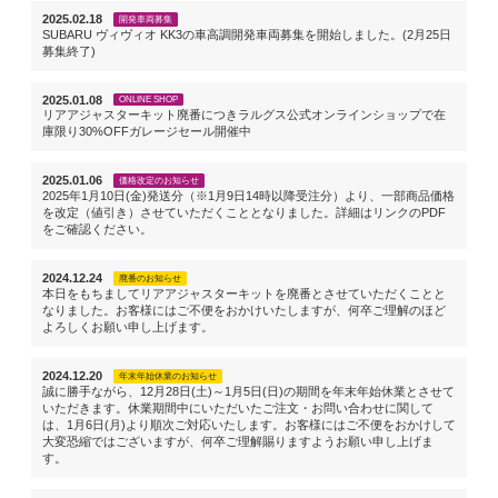
2025.02.18
開発車両募集
SUBARU ヴィヴィオ KK3の車高調開発車両募集を開始しました。(2月25日
募集終了)
2025.01.08
ONLINE SHOP
リアアジャスターキット廃番につきラルグス公式オンラインショップで在
庫限り30%OFFガレージセール開催中
2025.01.06
価格改定のお知らせ
2025年1月10日(金)発送分（※1月9日14時以降受注分）より、一部商品価格
を改定（値引き）させていただくこととなりました。詳細はリンクのPDF
をご確認ください。
2024.12.24
廃番のお知らせ
本日をもちましてリアアジャスターキットを廃番とさせていただくことと
なりました。お客様にはご不便をおかけいたしますが、何卒ご理解のほど
よろしくお願い申し上げます。
2024.12.20
年末年始休業のお知らせ
誠に勝手ながら、12月28日(土)～1月5日(日)の期間を年末年始休業とさせて
いただきます。休業期間中にいただいたご注文・お問い合わせに関して
は、1月6日(月)より順次ご対応いたします。お客様にはご不便をおかけして
大変恐縮ではございますが、何卒ご理解賜りますようお願い申し上げま
す。